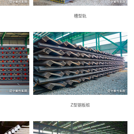
槽型轨
Z型钢板桩