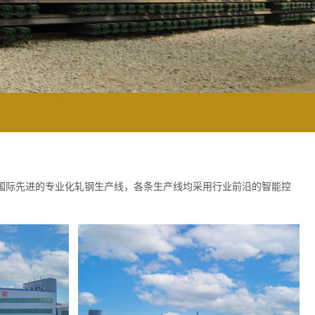
首页
>
产品与服务
>
钢铁板块
际先进的专业化轧钢生产线，各条生产线均采用行业前沿的智能控