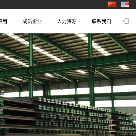
应用
成员企业
人力资源
联系我们