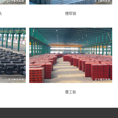
轨
槽帮钢
覆工板