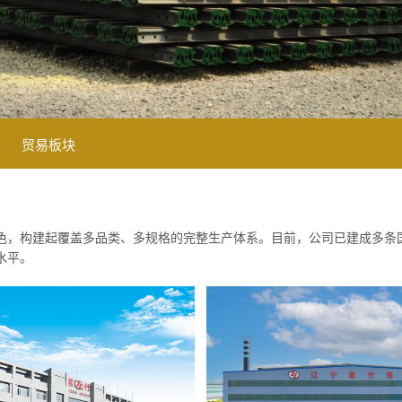
贸易板块
，构建起覆盖多品类、多规格的完整生产体系。目前，公司已建成多条国
水平。