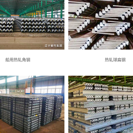
船用热轧角钢
热轧球扁钢