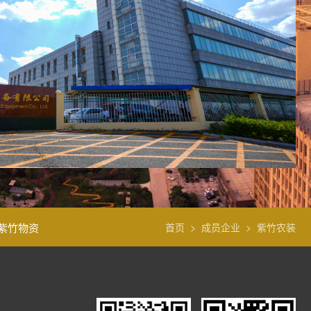
紫竹物资
首页
>
成员企业
>
紫竹农装