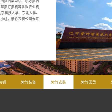
草捆捡拾集垛机、小方捆秸
圆草捆打捆机等多款农业机
北京科技大学、东北大学、
发小组。紫竹农装公司未来
特钢
紫竹装备
紫竹农装
紫竹国贸