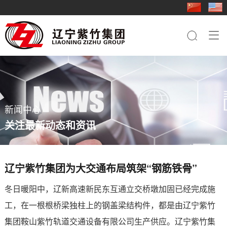
走进紫竹
新闻中心
业务板块
行业应用
成员企业
人力资源
联系我们

集团简介
集团快讯
钢铁板块
基础工程
紫竹三轧
人才理念
钢铁板块
品牌文化
行业动态
桩工机械板块
电力铁塔
科技型钢
社会招聘
桩工机械板块
员工关怀
农业机械板块
桥梁
重型特钢
简历投递
农业机械板块
新闻中心
紫竹影像
贸易板块
船舶
轻型特钢
关注最新动态和资讯
轨道交通
紫竹装备
装备制造
紫竹农装
辽宁紫竹集团为大交通布局筑架“钢筋铁骨”
紫竹国贸
冬日暖阳中，辽新高速新民东互通立交桥墩加固已经完成施
工，在一根根桥梁独柱上的钢盖梁结构件，都是由辽宁紫竹
紫竹物资
集团鞍山紫竹轨道交通设备有限公司生产供应。辽宁紫竹集