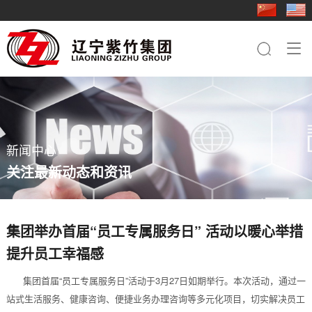
走进紫竹
新闻中心
业务板块
行业应用
成员企业
人力资源
联系我们

集团简介
集团快讯
钢铁板块
基础工程
紫竹三轧
人才理念
钢铁板块
品牌文化
行业动态
桩工机械板块
电力铁塔
科技型钢
社会招聘
桩工机械板块
员工关怀
农业机械板块
桥梁
重型特钢
简历投递
农业机械板块
新闻中心
紫竹影像
贸易板块
船舶
轻型特钢
关注最新动态和资讯
轨道交通
紫竹装备
装备制造
紫竹农装
集团举办首届“员工专属服务日” 活动以暖心举措
提升员工幸福感
紫竹国贸
集团首届“员工专属服务日”活动于3月27日如期举行。本次活动，通过一
紫竹物资
站式生活服务、健康咨询、便捷业务办理咨询等多元化项目，切实解决员工